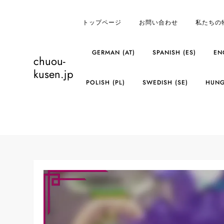
Skip
to
トップページ
お問い合わせ
私たちの
content
GERMAN (AT)
SPANISH (ES)
EN
chuou-
kusen.jp
POLISH (PL)
SWEDISH (SE)
HUNG