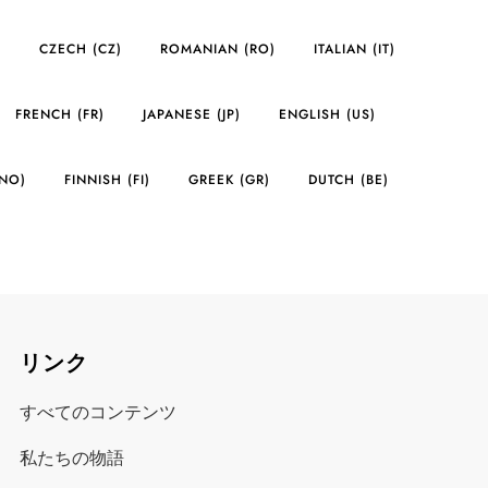
)
CZECH (CZ)
ROMANIAN (RO)
ITALIAN (IT)
FRENCH (FR)
JAPANESE (JP)
ENGLISH (US)
NO)
FINNISH (FI)
GREEK (GR)
DUTCH (BE)
リンク
すべてのコンテンツ
私たちの物語