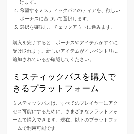
けます。
希望するミスティックパスのティアを、欲しい
ボーナスに基づいて選択します。
選択を確認し、チェックアウトに進みます。
購入を完了すると、ボーナスやアイテムがすぐに
受け取れます。新しいアイテムがインベントリに
追加されているか確認してください。
ミスティックパスを購入で
きるプラットフォーム
ミスティックパスは、すべてのプレイヤーにアク
セス可能にするために、さまざまなプラットフォ
ームで購入できます。現在、以下のプラットフォ
ームで利用可能です：