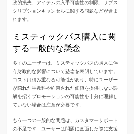
政的損失、アイテムの入手可能性の制限、サブス
クリプションキャンセルに関する問題などが含ま
れます。
ミスティックパス購入に関
する一般的な懸念
多くのユーザーは、ミスティックパスの購入に伴
う財政的な影響について懸念を表明しています。
コストは積み重なる可能性があり、特にユーザー
が隠れた手数料や約束された価値を提供しない誤
解を招くプロモーションの可能性を十分に理解し
ていない場合は注意が必要です。
もう一つの一般的な問題は、カスタマーサポート
の不足です。ユーザーは問題に直面した際に支援