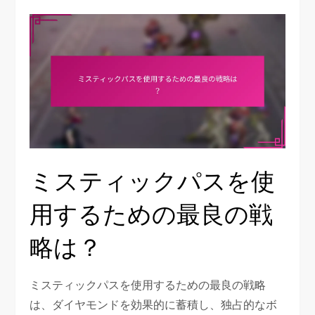
ミスティックパスを使
用するための最良の戦
略は？
ミスティックパスを使用するための最良の戦略
は、ダイヤモンドを効果的に蓄積し、独占的なボ