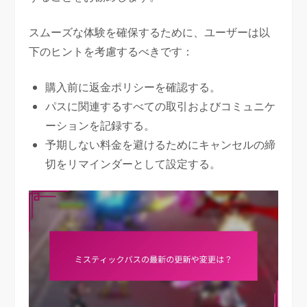
スムーズな体験を確保するために、ユーザーは以
下のヒントを考慮するべきです：
購入前に返金ポリシーを確認する。
パスに関連するすべての取引およびコミュニケ
ーションを記録する。
予期しない料金を避けるためにキャンセルの締
切をリマインダーとして設定する。