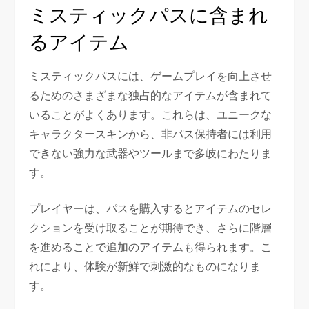
ミスティックパスに含まれ
るアイテム
ミスティックパスには、ゲームプレイを向上させ
るためのさまざまな独占的なアイテムが含まれて
いることがよくあります。これらは、ユニークな
キャラクタースキンから、非パス保持者には利用
できない強力な武器やツールまで多岐にわたりま
す。
プレイヤーは、パスを購入するとアイテムのセレ
クションを受け取ることが期待でき、さらに階層
を進めることで追加のアイテムも得られます。こ
れにより、体験が新鮮で刺激的なものになりま
す。