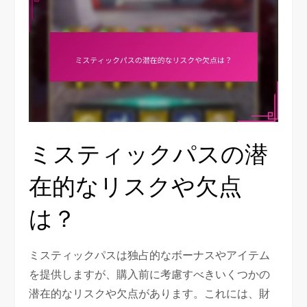
ミスティックパスの潜
在的なリスクや欠点
は？
ミスティックパスは独占的なボーナスやアイテム
を提供しますが、購入前に考慮すべきいくつかの
潜在的なリスクや欠点があります。これには、財