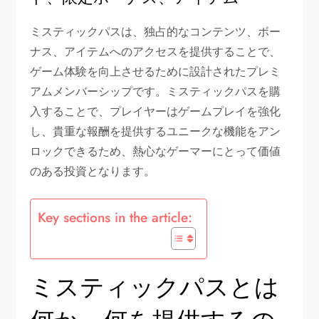
ミスティックパスは、独占的なコンテンツ、ボー
ナス、アイテムへのアクセスを提供することで、
ゲーム体験を向上させるために設計されたプレミ
アムメンバーシップです。ミスティックパスを購
入することで、プレイヤーはゲームプレイを強化
し、貴重な報酬を提供するユニークな機能をアン
ロックできるため、熱心なゲーマーにとって価値
のある投資となります。
Key sections in the article:
ミスティックパスとは